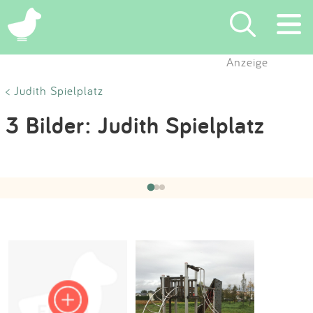
×
Anzeige
Suchen
< Judith Spielplatz
3 Bilder: Judith Spielplatz
Eintragen
App
Hochgeladen von:
mumbärin
am 03.10.2017
‹
›
1 / 3
Blog
Partner
Kontakt