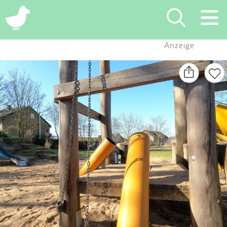
×
Anzeige
Suchen
Eintragen
App
Blog
Partner
Kontakt