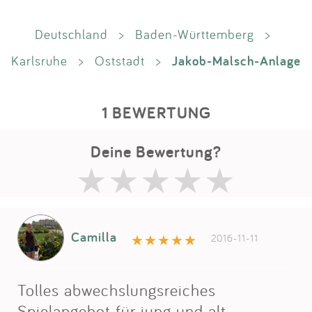
Deutschland
>
Baden-Württemberg
>
Jakob-Malsch-Anlage
Karlsruhe
>
Oststadt
>
1 BEWERTUNG
Deine Bewertung?
Camilla
2016-11-11
Tolles abwechslungsreiches
Spielangebot für jung und alt.