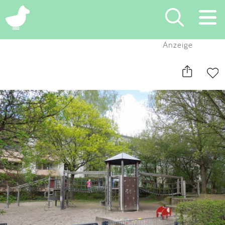
×
Anzeige
Suchen
Eintragen
App
Blog
Partner
Kontakt