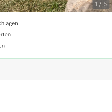
1 / 5
chlagen
erten
en