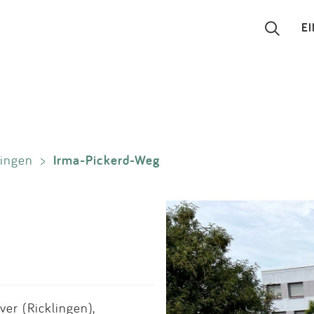
E
Suchen
Eintragen
Irma-Pickerd-Weg
lingen
>
App
Blog
Partner
Kontakt
r (Ricklingen),