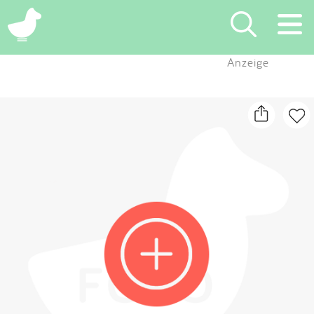
×
Anzeige
Suchen
Eintragen
App
Blog
Partner
Kontakt