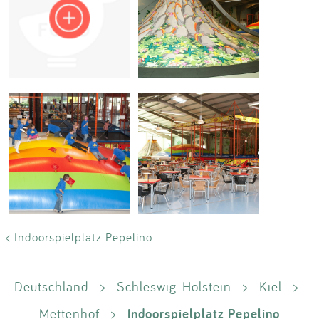
Impressum
Anmelden
< Indoorspielplatz Pepelino
Deutschland
>
Schleswig-Holstein
>
Kiel
>
Indoorspielplatz Pepelino
Mettenhof
>