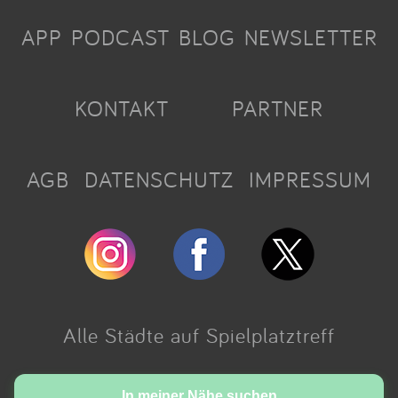
APP
PODCAST
BLOG
NEWSLETTER
KONTAKT
PARTNER
AGB
DATENSCHUTZ
IMPRESSUM
Alle Städte auf Spielplatztreff
Made with love in Cologne.
In meiner Nähe suchen