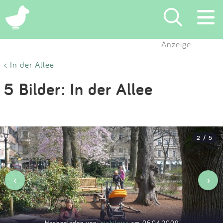
×
Anzeige
Suchen
< In der Allee
5 Bilder: In der Allee
Eintragen
App
2 / 5
Blog
Partner
‹
›
Kontakt
Hochgeladen von:
nickilotta
am 06.04.2009