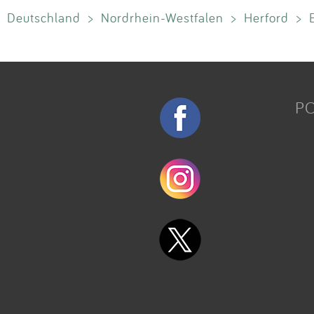
Deutschland
>
Nordrhein-Westfalen
>
Herford
>
P