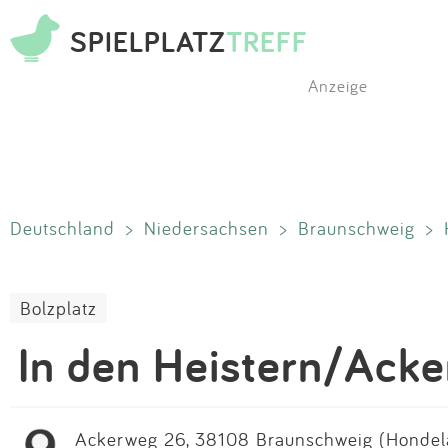
SPIELPLATZ
TREFF
Anzeige
Deutschland
>
Niedersachsen
>
Braunschweig
>
Bolzplatz
In den Heistern/Ack
Ackerweg 26, 38108 Braunschweig (Hondela