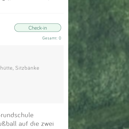
Impressum
Anmelden
Gesamt: 0
hütte, Sitzbänke
 Grundschule
ßball auf die zwei