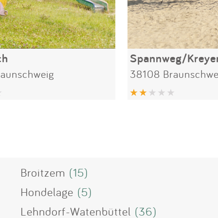
ch
Spannweg/Krey
raunschweig
38108 Braunschwe
Broitzem
(15)
Hondelage
(5)
Lehndorf-Watenbüttel
(36)