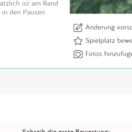
sätzlich ist am Rand
r in den Pausen
Änderung vors
Spielplatz bew
Fotos hinzufüg
Schreib die erste Bewertung: