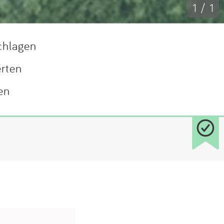
1 / 1
chlagen
erten
en