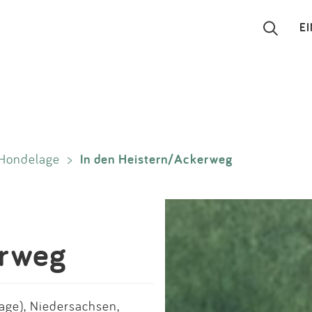
E
Suchen
Eintragen
In den Heistern/Ackerweg
Hondelage
>
App
Blog
Partner
erweg
Kontakt
ge), Niedersachsen,