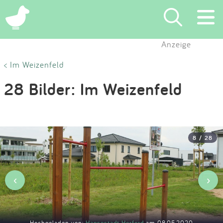
×
Anzeige
Suchen
< Im Weizenfeld
28 Bilder: Im Weizenfeld
Eintragen
App
8 / 28
Blog
Partner
‹
›
Kontakt
Hochgeladen von:
Hansestadt Herford
am 08.05.2020