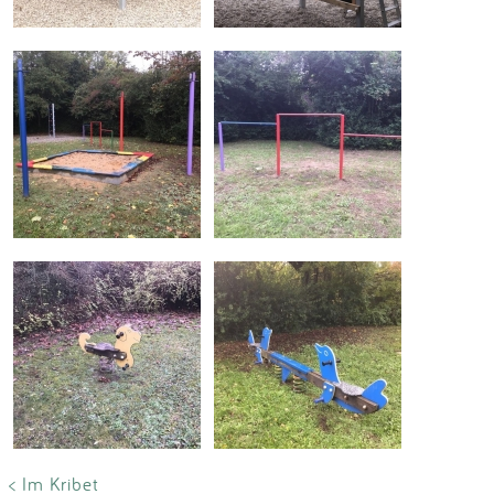
< Im Kribet