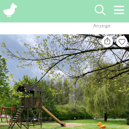
×
Anzeige
Suchen
Eintragen
App
Blog
Partner
Kontakt