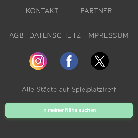
KONTAKT
PARTNER
AGB
DATENSCHUTZ
IMPRESSUM
Alle Städte auf Spielplatztreff
Made with love in Cologne.
In meiner Nähe suchen