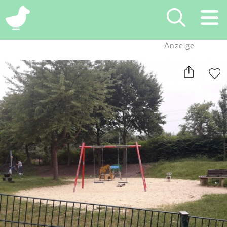
×
Anzeige
Suchen
Eintragen
App
Blog
Partner
Kontakt