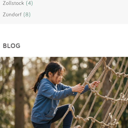
Zollstock
(4)
Zündorf
(8)
BLOG