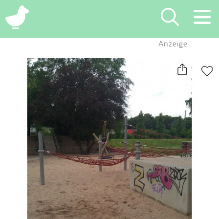
×
Anzeige
Suchen
Eintragen
App
Blog
Partner
Kontakt