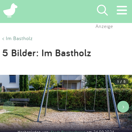
×
Anzeige
Suchen
< Im Bastholz
5 Bilder: Im Bastholz
Eintragen
App
1 / 5
Blog
Partner
‹
›
Kontakt
Hochgeladen von:
Stadt Braunschweig
am 24.09.2024