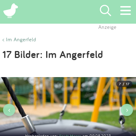
×
Anzeige
Suchen
< Im Angerfeld
17 Bilder: Im Angerfeld
Eintragen
App
7 / 17
Blog
Partner
‹
›
Kontakt
Hochgeladen von:
Stadt Moers
am 09.08.2023