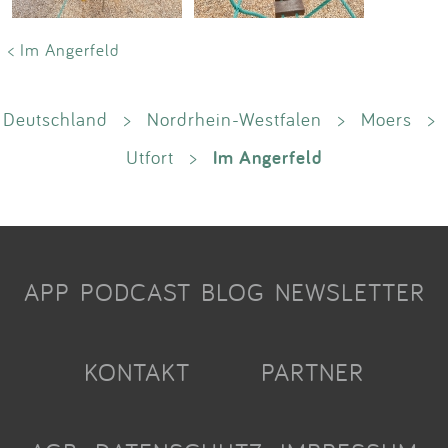
< Im Angerfeld
Deutschland
>
Nordrhein-Westfalen
>
Moers
>
Im Angerfeld
Utfort
>
APP
PODCAST
BLOG
NEWSLETTER
KONTAKT
PARTNER