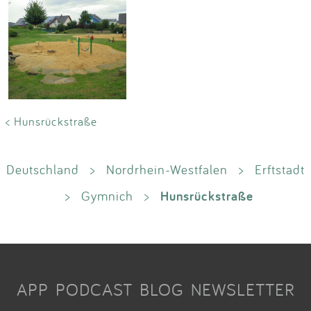
< Hunsrückstraße
Deutschland
>
Nordrhein-Westfalen
>
Erftstadt
Hunsrückstraße
>
Gymnich
>
APP
PODCAST
BLOG
NEWSLETTER