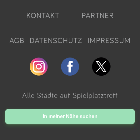
KONTAKT
PARTNER
AGB
DATENSCHUTZ
IMPRESSUM
Alle Städte auf Spielplatztreff
Made with love in Cologne.
In meiner Nähe suchen