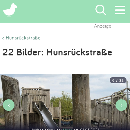
×
Anzeige
Suchen
< Hunsrückstraße
22 Bilder: Hunsrückstraße
Eintragen
App
6 / 22
Blog
Partner
‹
›
Kontakt
Hochgeladen von:
Mace
am 01.05.2021