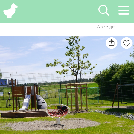
×
Anzeige
Suchen
Eintragen
App
Blog
Partner
Kontakt