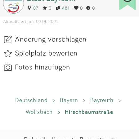
87
0
481
0
0
Aktualisiert am: 02.06.2021
Änderung vorschlagen
Spielplatz bewerten
Fotos hinzufügen
Deutschland
>
Bayern
>
Bayreuth
>
Hirschbaumstraße
Wolfsbach
>