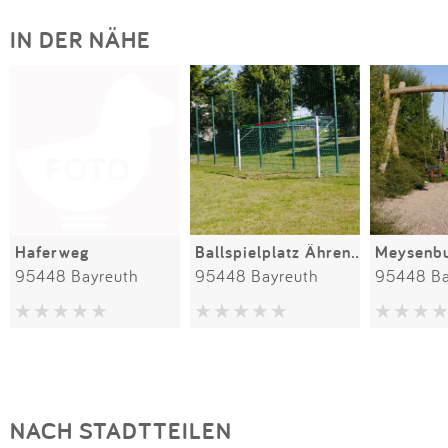
IN DER NÄHE
Haferweg
Ballspielplatz Ährenweg
Meysenb
95448 Bayreuth
95448 Bayreuth
95448 Ba
NACH STADTTEILEN