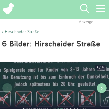
×
Anzeige
Suchen
< Hirschaider Straße
6 Bilder: Hirschaider Straße
Eintragen
App
1 / 6
Blog
Partner
‹
›
Kontakt
Hochgeladen von:
Urmel48
am 30.07.2017