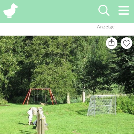
×
Anzeige
Suchen
Eintragen
App
Blog
Partner
Kontakt