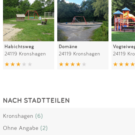
Habichtsweg
Domäne
Vogteiwe
24119 Kronshagen
24119 Kronshagen
24119 Kr
NACH STADTTEILEN
Kronshagen
(6)
Ohne Angabe
(2)