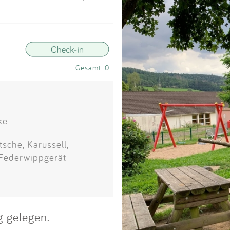
Impressum
Anmelden
Gesamt: 0
ke
sche, Karussell,
 Federwippgerät
g gelegen.