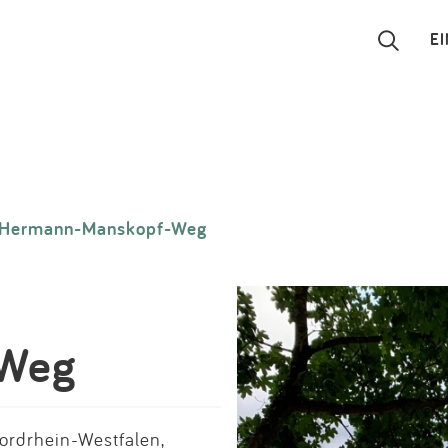
E
Suchen
Eintragen
Hermann-Manskopf-Weg
App
Blog
Partner
-Weg
Kontakt
rdrhein-Westfalen,