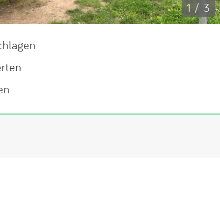
1 / 3
chlagen
erten
en