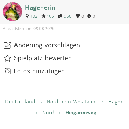
Hagenerin
102
105
568
0
0
Aktualisiert am: 09.08.2026
Änderung vorschlagen
Spielplatz bewerten
Fotos hinzufügen
Deutschland
>
Nordrhein-Westfalen
>
Hagen
Heigarenweg
>
Nord
>