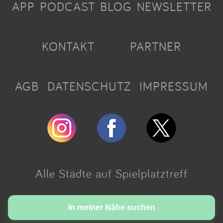
APP
PODCAST
BLOG
NEWSLETTER
KONTAKT
PARTNER
AGB
DATENSCHUTZ
IMPRESSUM
Alle Städte auf Spielplatztreff
Made with love in Cologne.
In meiner Nähe suchen