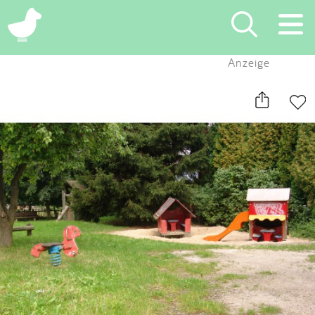
×
Anzeige
Suchen
Eintragen
App
Blog
Partner
Kontakt