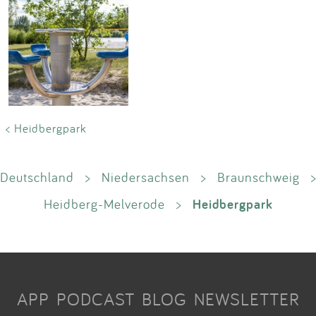
< Heidbergpark
Deutschland
>
Niedersachsen
>
Braunschweig
>
Heidbergpark
Heidberg-Melverode
>
APP
PODCAST
BLOG
NEWSLETTER