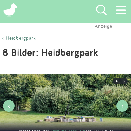
×
Anzeige
Suchen
< Heidbergpark
8 Bilder: Heidbergpark
Eintragen
App
4 / 8
Blog
Partner
‹
›
Kontakt
Hochgeladen von:
Stadt Braunschweig
am 24.09.2024