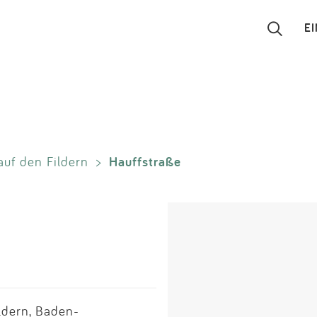
E
Suchen
Eintragen
Hauffstraße
uf den Fildern
>
App
Blog
Partner
Kontakt
ldern, Baden-