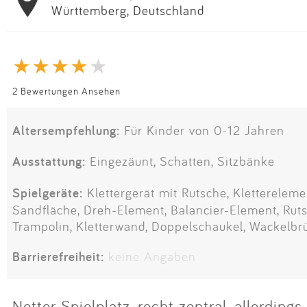
Württemberg, Deutschland
2 Bewertungen Ansehen
Altersempfehlung:
Für Kinder von 0-12 Jahren
Ausstattung:
Eingezäunt, Schatten, Sitzbänke
Spielgeräte:
Klettergerät mit Rutsche, Klettereleme
Sandfläche, Dreh-Element, Balancier-Element, Rutsc
Trampolin, Kletterwand, Doppelschaukel, Wackelbr
Barrierefreiheit:
keine Angaben
Netter Spielplatz, recht zentral, allerding