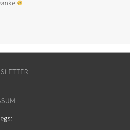
 Danke
SLETTER
SSUM
wegs: