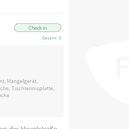
Impressum
Anmelden
Gesamt: 0
nt, Hangelgerät,
he, Tischtennisplatte,
ücke
s an der Hauptstraße.