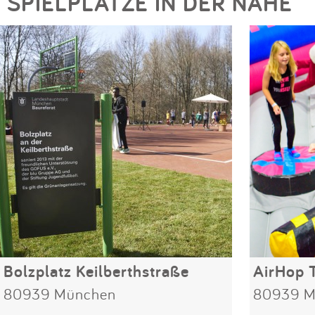
SPIELPLÄTZE IN DER NÄHE
Bolzplatz Keilberthstraße
80939 München
80939 M