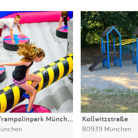
AirHop Trampolinpark München
Kollwitzstraße
ünchen
80939 München