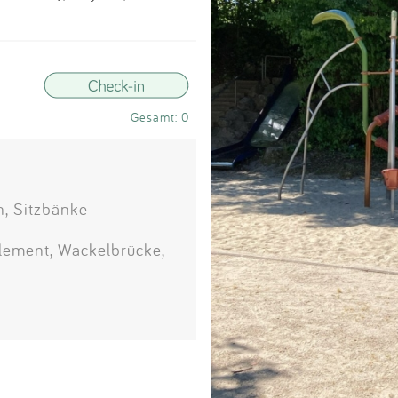
Impressum
Anmelden
Gesamt: 0
n, Sitzbänke
element, Wackelbrücke,