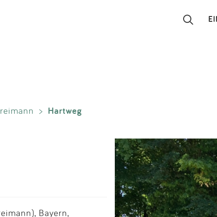
E
Suchen
Eintragen
Hartweg
reimann
>
App
Blog
Partner
Kontakt
eimann), Bayern,