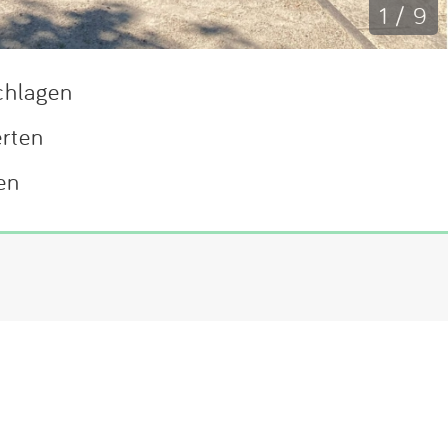
1 / 9
chlagen
erten
en