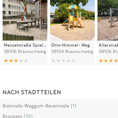
Menzelstraße Spielplatz zwischen Karlstraße/Richterstraße
Otto-Himmel- Weg
Allerstra
38106 Braunschweig
38104 Braunschweig
38106 Br
NACH STADTTEILEN
Bienrode-Waggum-Bevenrode
(1)
Broitzem
(15)