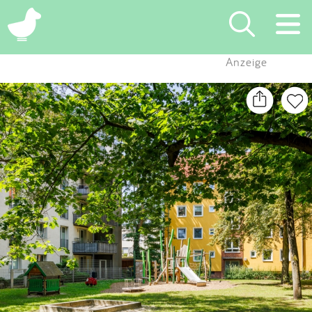
×
Anzeige
Suchen
Eintragen
App
Blog
Partner
Kontakt