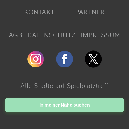
KONTAKT
PARTNER
AGB
DATENSCHUTZ
IMPRESSUM
Alle Städte auf Spielplatztreff
Made with love in Cologne.
In meiner Nähe suchen