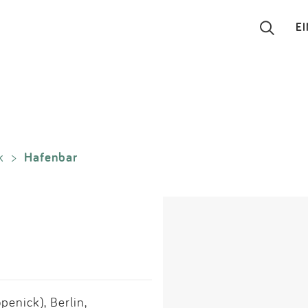
E
Suchen
Eintragen
Hafenbar
k
>
App
Blog
Partner
Kontakt
enick), Berlin,