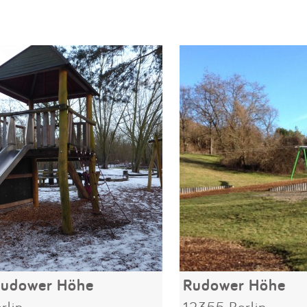
Rudower Höhe
Rudower Höhe
rlin
12355 Berlin