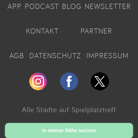
APP
PODCAST
BLOG
NEWSLETTER
KONTAKT
PARTNER
AGB
DATENSCHUTZ
IMPRESSUM
Alle Städte auf Spielplatztreff
Made with love in Cologne.
In meiner Nähe suchen