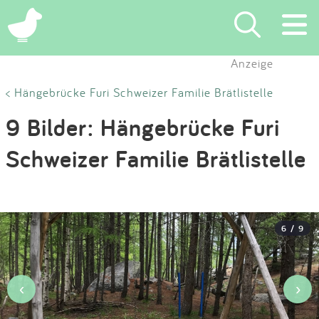
×
Anzeige
Suchen
< Hängebrücke Furi Schweizer Familie Brätlistelle
9 Bilder: Hängebrücke Furi
Eintragen
Schweizer Familie Brätlistelle
App
Blog
6 / 9
Partner
Kontakt
‹
›