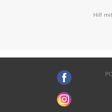
Hilf mi
P