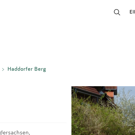
E
Suchen
Eintragen
Haddorfer Berg
>
App
Blog
Partner
Kontakt
dersachsen,