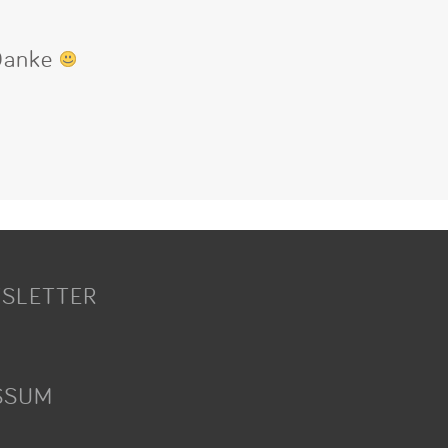
 Danke
SLETTER
SSUM