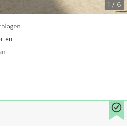
1 / 6
chlagen
erten
en