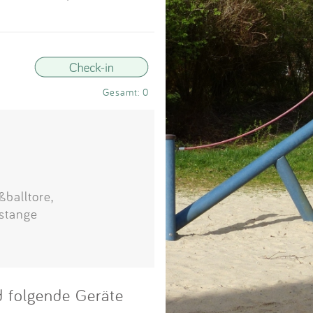
Impressum
Anmelden
Gesamt: 0
ßballtore,
kstange
nd folgende Geräte