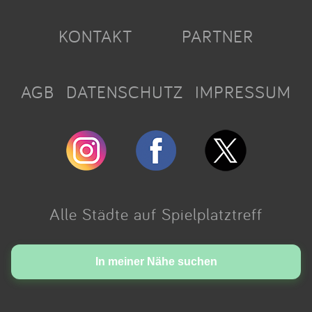
KONTAKT
PARTNER
AGB
DATENSCHUTZ
IMPRESSUM
Alle Städte auf Spielplatztreff
Made with love in Cologne.
In meiner Nähe suchen