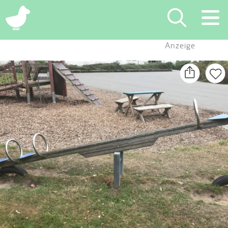
×
Anzeige
Suchen
Eintragen
App
Blog
Partner
Kontakt