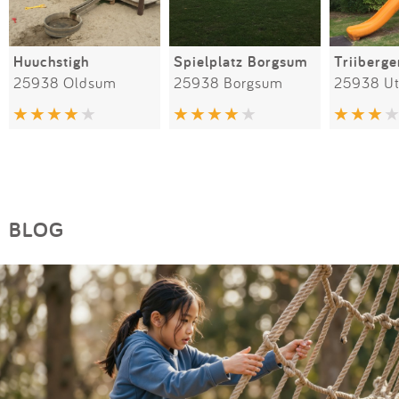
Huuchstigh
Spielplatz Borgsum
Triiberg
25938 Oldsum
25938 Borgsum
25938 U
BLOG