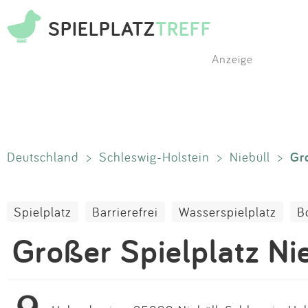
SPIELPLATZ
TREFF
Anzeige
Gr
Deutschland
>
Schleswig-Holstein
>
Niebüll
>
Spielplatz
Barrierefrei
Wasserspielplatz
B
Großer Spielplatz Ni