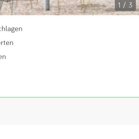
1 / 3
chlagen
erten
en