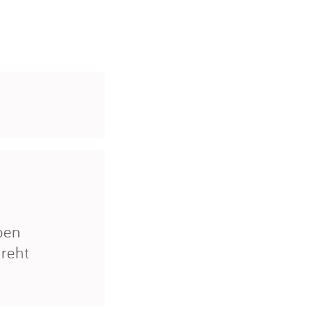
pen
reht