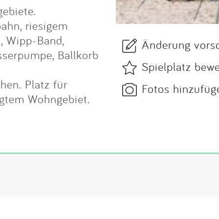
gebiete.
bahn, riesigem
n, Wipp-Band,
Änderung vors
sserpumpe, Ballkorb
Spielplatz bew
hen. Platz für
Fotos hinzufüg
higtem Wohngebiet.