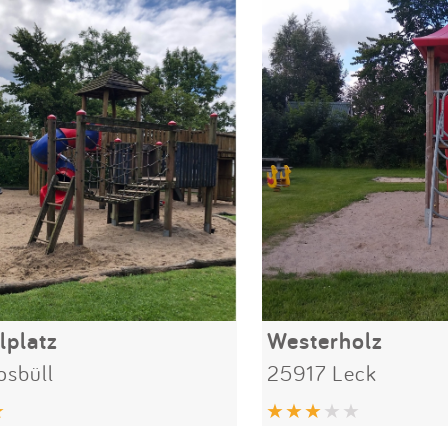
lplatz
Westerholz
sbüll
25917 Leck