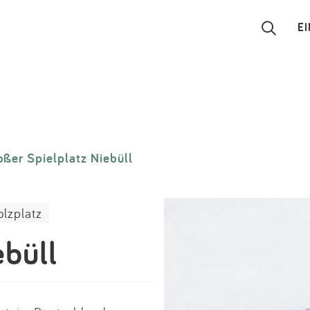
E
Suchen
Eintragen
oßer Spielplatz Niebüll
App
Blog
olzplatz
Partner
ebüll
Kontakt