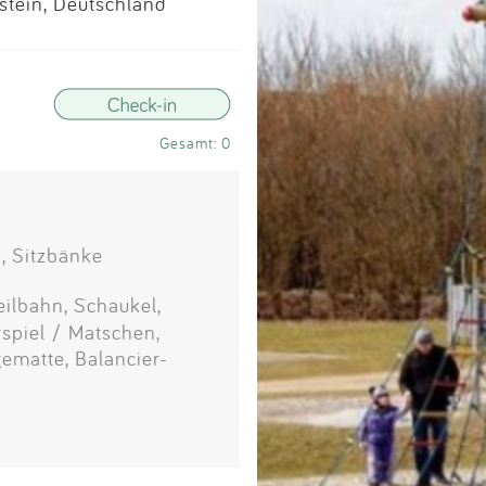
Impressum
stein, Deutschland
Anmelden
Gesamt: 0
, Sitzbänke
eilbahn, Schaukel,
rspiel / Matschen,
ematte, Balancier-