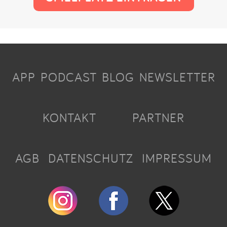
APP
PODCAST
BLOG
NEWSLETTER
KONTAKT
PARTNER
AGB
DATENSCHUTZ
IMPRESSUM