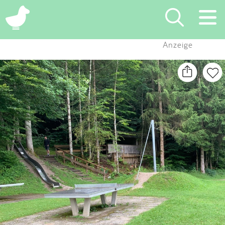
×
Anzeige
Suchen
Eintragen
App
Blog
Partner
Kontakt