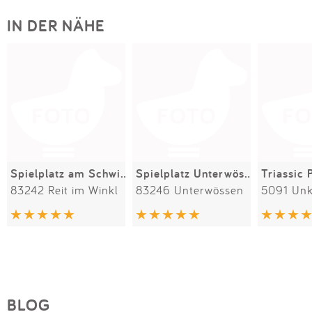
IN DER NÄHE
Spielplatz am Schwimmbad
Spielplatz Unterwössen
Triassic 
83242 Reit im Winkl
83246 Unterwössen
5091 Un
BLOG