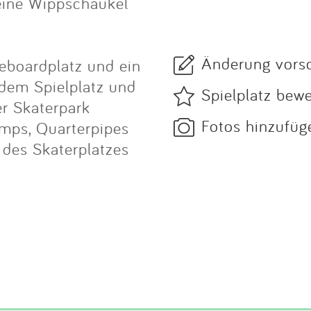
 eine Wippschaukel
Änderung vors
teboardplatz und ein
n dem Spielplatz und
Spielplatz bew
er Skaterpark
Fotos hinzufüg
amps, Quarterpipes
des Skaterplatzes