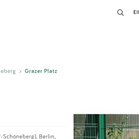
E
Suchen
Eintragen
Grazer Platz
neberg
>
App
Blog
Partner
Kontakt
-Schöneberg), Berlin,