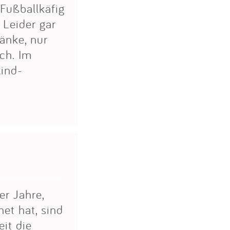
 Fußballkäfig
 Leider gar
änke, nur
ch. Im
Kind-
er Jahre,
et hat, sind
it die