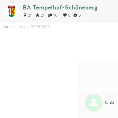
BA Tempelhof-Schöneberg
21
21
107
0
0
Aktualisiert am: 07.09.2020
ChS