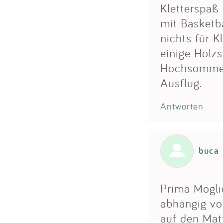
Kletterspaß 
mit Basketba
nichts für K
einige Holz
Hochsommer 
Ausflug.
Antworten
buca
Prima Möglic
abhängig vo
auf den Mat