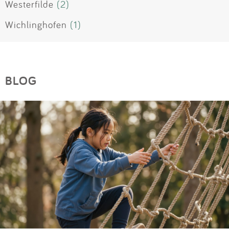
Westerfilde
(2)
Wichlinghofen
(1)
BLOG