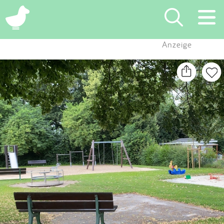
×
Anzeige
Suchen
Eintragen
App
Blog
Partner
Kontakt