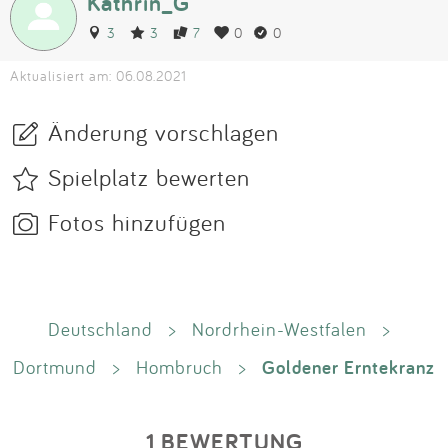
Kathrin_G
3
3
7
0
0
Aktualisiert am: 06.08.2021
Änderung vorschlagen
Spielplatz bewerten
Fotos hinzufügen
Deutschland
>
Nordrhein-Westfalen
>
Goldener Erntekranz
Dortmund
>
Hombruch
>
1 BEWERTUNG