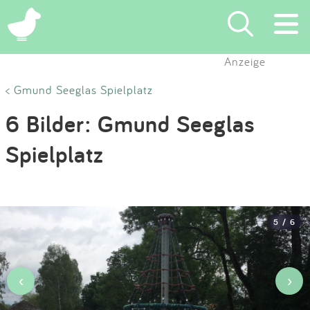
×
Anzeige
Suchen
< Gmund Seeglas Spielplatz
6 Bilder: Gmund Seeglas
Eintragen
Spielplatz
App
Blog
5 / 6
Partner
Kontakt
‹
›