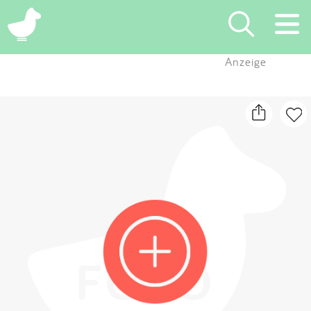
×
Anzeige
Suchen
Eintragen
App
Blog
Partner
Kontakt