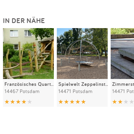
IN DER NÄHE
Französisches Quartier
Spielwelt Zeppelinstraße Potsdam
Zimmers
14467 Potsdam
14471 Potsdam
14471 Po