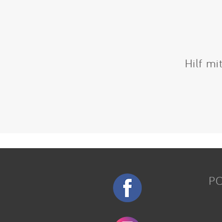
Hilf mi
P