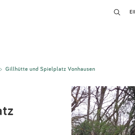
E
Suchen
Eintragen
Gillhütte und Spielplatz Vonhausen
>
App
Blog
Partner
atz
Kontakt