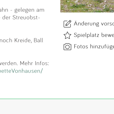
lbahn - gelegen am
 der Streuobst-
Änderung vors
Spielplatz bew
noch Kreide, Ball
Fotos hinzufüg
werden. Mehr Infos:
 uetteVonhausen/