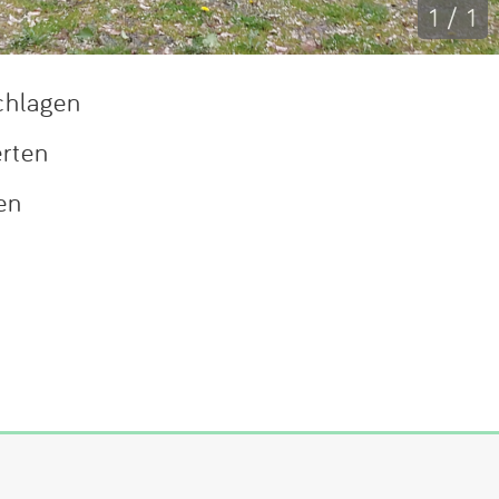
1 / 1
chlagen
erten
en