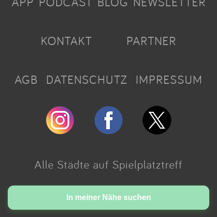
APP
PODCAST
BLOG
NEWSLETTER
KONTAKT
PARTNER
AGB
DATENSCHUTZ
IMPRESSUM
Alle Städte auf Spielplatztreff
Made with love in Cologne.
In meiner Nähe suchen