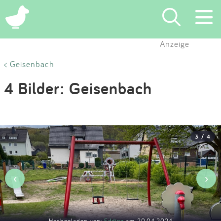
×
Anzeige
Suchen
< Geisenbach
4 Bilder: Geisenbach
Eintragen
App
3 / 4
Blog
Partner
‹
›
Kontakt
Hochgeladen von:
Edding
am 20.04.2024