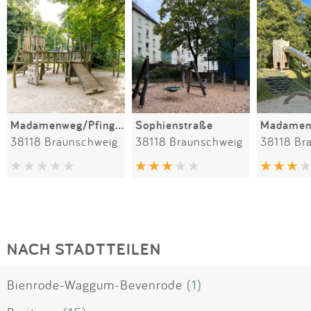
Madamenweg/Pfingststraße
Sophienstraße
Madamen
38118 Braunschweig
38118 Braunschweig
38118 Br
NACH STADTTEILEN
Bienrode-Waggum-Bevenrode
(1)