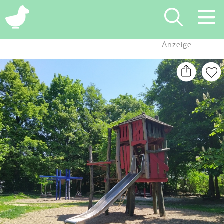
×
Anzeige
Suchen
Eintragen
App
Blog
Partner
Kontakt