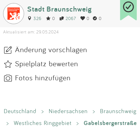
Stadt Braunschweig
326
0
2067
0
0
Aktualisiert am: 29.05.2024
Änderung vorschlagen
Spielplatz bewerten
Fotos hinzufügen
Deutschland
>
Niedersachsen
>
Braunschweig
Gabelsbergerstraße
>
Westliches Ringgebiet
>