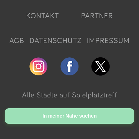
KONTAKT
PARTNER
AGB
DATENSCHUTZ
IMPRESSUM
Alle Städte auf Spielplatztreff
Made with love in Cologne.
In meiner Nähe suchen