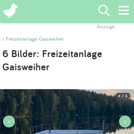
×
Anzeige
Suchen
< Freizeitanlage Gaisweiher
6 Bilder: Freizeitanlage
Eintragen
Gaisweiher
App
Blog
4 / 6
Partner
Kontakt
‹
›