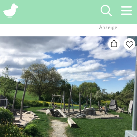
×
Anzeige
Suchen
Eintragen
App
Blog
Partner
Kontakt