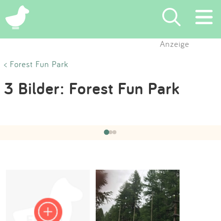
×
Anzeige
Suchen
< Forest Fun Park
3 Bilder: Forest Fun Park
Eintragen
App
Hochgeladen von:
Regina
am 04.06.2020
‹
›
1 / 3
Blog
Partner
Kontakt