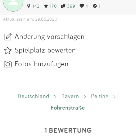
142
170
399
4
1
Aktualisiert am: 29.05.2020
Änderung vorschlagen
Spielplatz bewerten
Fotos hinzufügen
Deutschland
>
Bayern
>
Peiting
>
Föhrenstraße
1 BEWERTUNG