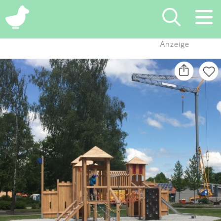
×
Anzeige
Suchen
Eintragen
App
Blog
Partner
Kontakt