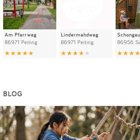
Am Pfarrweg
Lindermahdweg
86971 Peiting
86971 Peiting
86956 S
BLOG