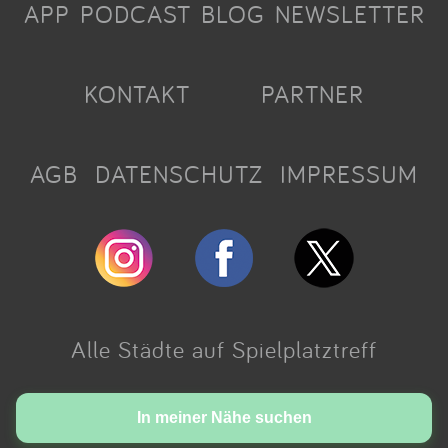
APP
PODCAST
BLOG
NEWSLETTER
KONTAKT
PARTNER
AGB
DATENSCHUTZ
IMPRESSUM
Alle Städte auf Spielplatztreff
Made with love in Cologne.
In meiner Nähe suchen