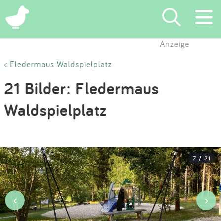
×
Anzeige
Suchen
< Fledermaus Waldspielplatz
21 Bilder: Fledermaus
Eintragen
Waldspielplatz
App
Blog
7 / 21
Partner
Kontakt
‹
›