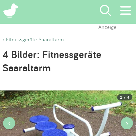
×
Anzeige
Suchen
< Fitnessgeräte Saaraltarm
4 Bilder: Fitnessgeräte
Eintragen
Saaraltarm
App
Blog
2 / 4
Partner
Kontakt
‹
›