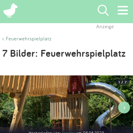
×
Anzeige
Suchen
< Feuerwehrspielplatz
7 Bilder: Feuerwehrspielplatz
Eintragen
App
1 / 7
Blog
Partner
‹
›
Kontakt
Hochgeladen von:
corinna
am 05.06.2023