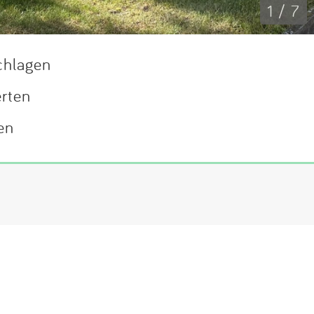
1 / 7
chlagen
erten
en