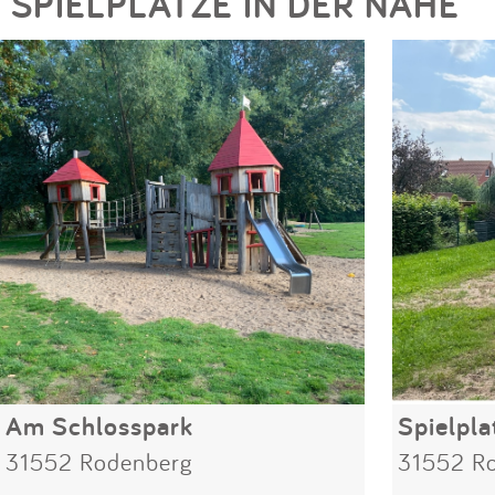
SPIELPLÄTZE IN DER NÄHE
Am Schlosspark
Spielpla
31552 Rodenberg
31552 R