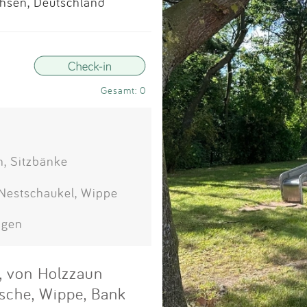
Impressum
hsen, Deutschland
Anmelden
Gesamt: 0
n, Sitzbänke
 Nestschaukel, Wippe
agen
, von Holzzaun
tsche, Wippe, Bank