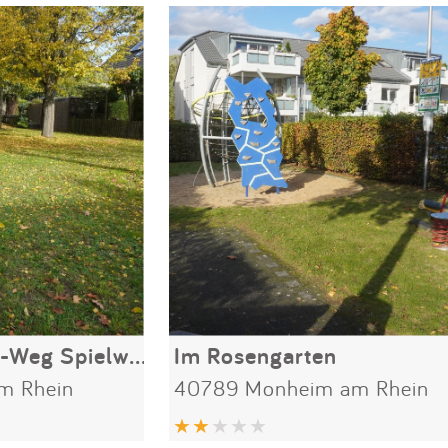
Maximilian-Kolbe-Weg Spielwiese
Im Rosengarten
m Rhein
40789 Monheim am Rhein