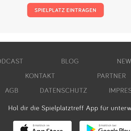
SPIELPLATZ EINTRAGEN
ODCAST
BLOG
NEW
KONTAKT
PARTNER
AGB
DATENSCHUTZ
IMPRE
Hol dir die Spielplatztreff App für unter