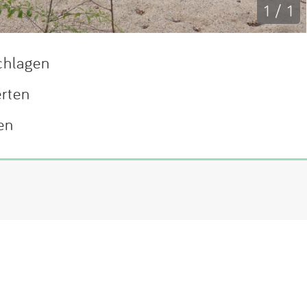
1 / 1
chlagen
erten
en