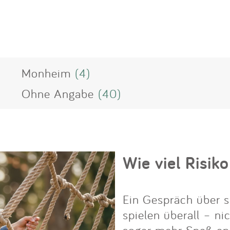
Monheim
(4)
Ohne Angabe
(40)
Wie viel Risiko
Ein Gespräch über s
spielen überall – ni
sogar mehr Spaß an i