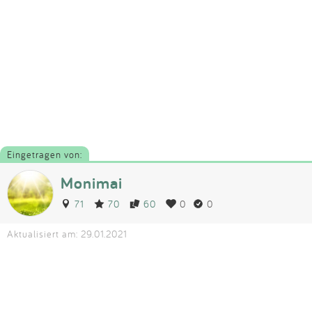
Eingetragen von:
Monimai
71
70
60
0
0
Aktualisiert am: 29.01.2021