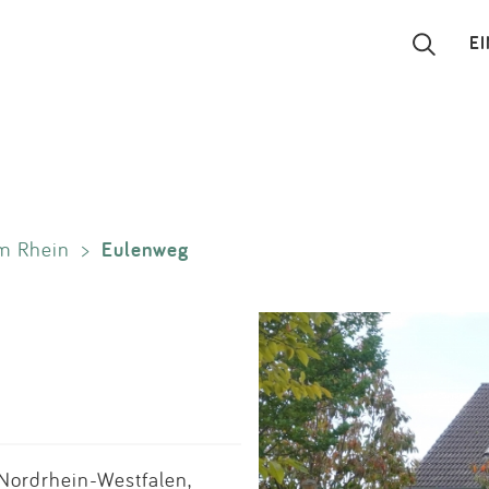
E
Suchen
Eintragen
Eulenweg
m Rhein
>
App
Blog
Partner
Kontakt
ordrhein-Westfalen,