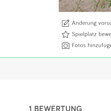
Änderung vors
Spielplatz bew
Fotos hinzufüg
1 BEWERTUNG