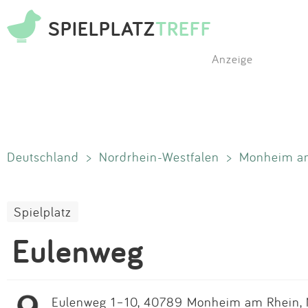
SPIELPLATZ
TREFF
Anzeige
Deutschland
>
Nordrhein-Westfalen
>
Monheim a
Spielplatz
Eulenweg
Eulenweg 1–10, 40789 Monheim am Rhein, N