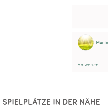
Moni
Antworten
SPIELPLÄTZE IN DER NÄHE