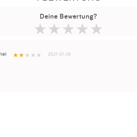
Deine Bewertung?
mai
2021-01-29