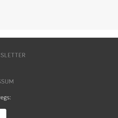
SLETTER
SSUM
wegs: