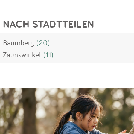
NACH STADTTEILEN
Baumberg
(20)
Zaunswinkel
(11)