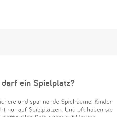
 darf ein Spielplatz?
ichere und spannende Spielräume. Kinder
cht nur auf Spielplätzen. Und oft haben sie
noffiziellen Spielorten: auf Mauern,