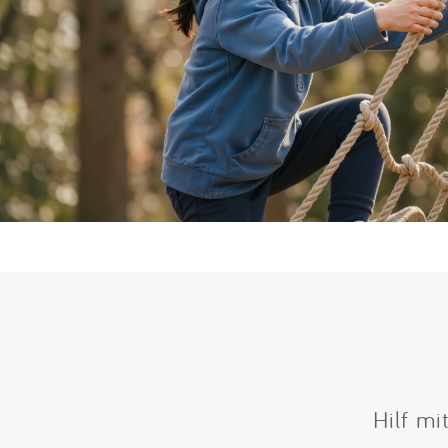
Hilf mi