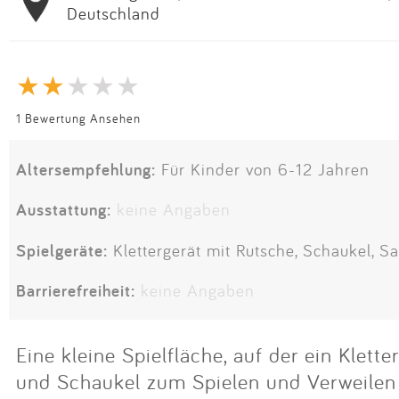
Deutschland
1 Bewertung Ansehen
Altersempfehlung:
Für Kinder von 6-12 Jahren
Ausstattung:
keine Angaben
Spielgeräte:
Klettergerät mit Rutsche, Schaukel, S
Barrierefreiheit:
keine Angaben
Eine kleine Spielfläche, auf der ein Klett
und Schaukel zum Spielen und Verweilen 