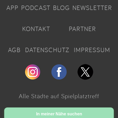
APP
PODCAST
BLOG
NEWSLETTER
KONTAKT
PARTNER
AGB
DATENSCHUTZ
IMPRESSUM
Alle Städte auf Spielplatztreff
Made with love in Cologne.
In meiner Nähe suchen