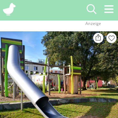
×
Anzeige
Suchen
Eintragen
App
Blog
Partner
Kontakt