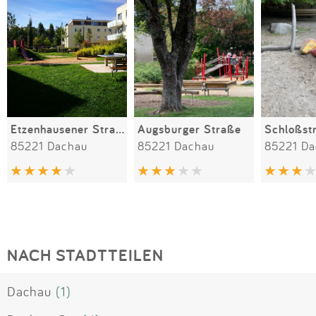
Etzenhausener Straße 10
Augsburger Straße
Schloßst
85221 Dachau
85221 Dachau
85221 Da
NACH STADTTEILEN
Dachau
(1)