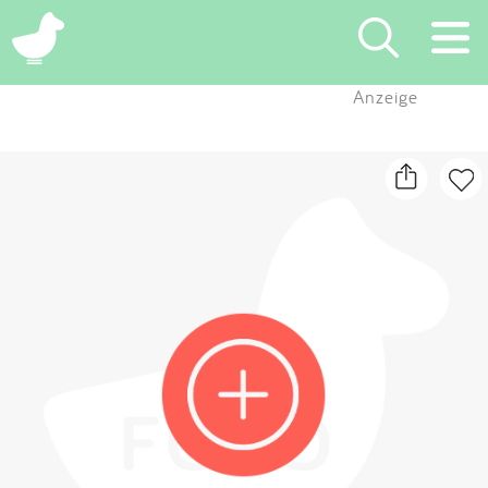
×
Anzeige
Suchen
Eintragen
App
Blog
Partner
Kontakt