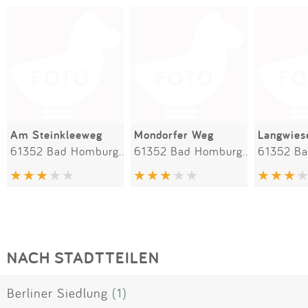
Am Steinkleeweg
Mondorfer Weg
Langwies
61352 Bad Homburg vor der Höhe
61352 Bad Homburg vor der Höhe
NACH STADTTEILEN
Berliner Siedlung
(1)